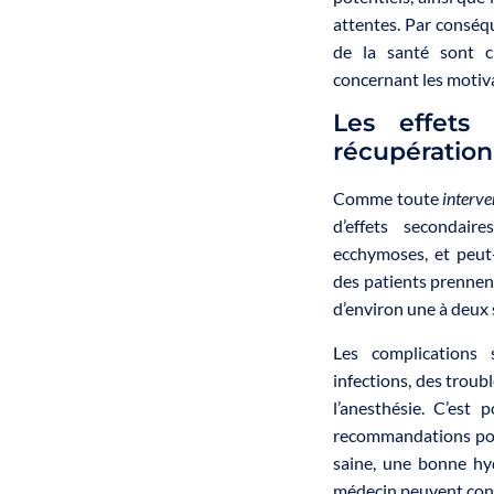
attentes. Par conséqu
de la santé sont c
concernant les motiva
Les effets
récupération
Comme toute
interve
d’effets secondair
ecchymoses, et peut-
des patients prennent
d’environ une à deux 
Les complications 
infections, des troub
l’anesthésie. C’est 
recommandations pos
saine, une bonne hyd
médecin peuvent contr