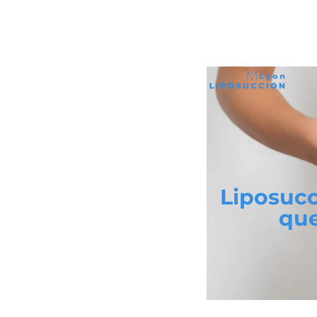
Liposucc
que