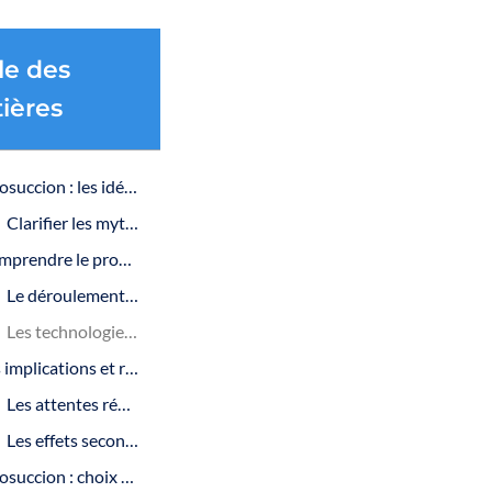
le des
ières
Liposuccion : les idées reçues décryptées
Clarifier les mythes sur la liposuccion
Comprendre le processus de la liposuccion
Le déroulement de l’intervention
Les technologies actuelles utilisées en liposuccion
Les implications et résultats de la liposuccion
Les attentes réalistes des patients
Les effets secondaires et le temps de récupération
Liposuccion : choix et prise de décision