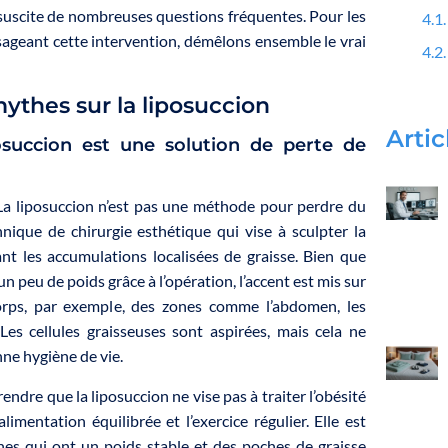
suscite de nombreuses questions fréquentes. Pour les
sageant cette intervention, démêlons ensemble le vrai
 mythes sur la liposuccion
Artic
osuccion est une solution de perte de
a liposuccion n’est pas une méthode pour perdre du
hnique de chirurgie esthétique qui vise à sculpter la
ant les accumulations localisées de graisse. Bien que
n peu de poids grâce à l’opération, l’accent est mis sur
rps, par exemple, des zones comme l’abdomen, les
 Les cellules graisseuses sont aspirées, mais cela ne
ne hygiène de vie.
rendre que la liposuccion ne vise pas à traiter l’obésité
imentation équilibrée et l’exercice régulier. Elle est
es qui ont un poids stable et des poches de graisse