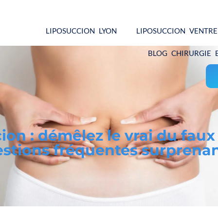
LIPOSUCCION LYON
LIPOSUCCION VENTRE
BLOG CHIRURGIE 
ion : démêlez le vrai du faux
stions fréquentes surprena