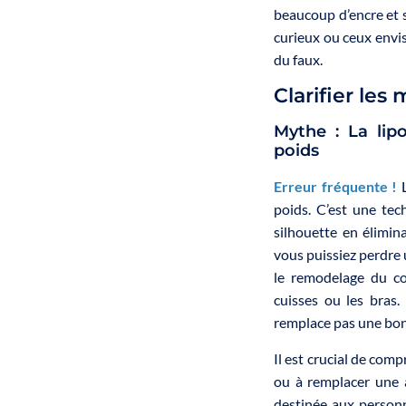
beaucoup d’encre et 
curieux ou ceux envi
du faux.
Clarifier les
Mythe : La lip
poids
Erreur fréquente !
L
poids. C’est une tec
silhouette en élimin
vous puissiez perdre u
le remodelage du co
cuisses ou les bras.
remplace pas une bon
Il est crucial de comp
ou à remplacer une al
destinée aux personn