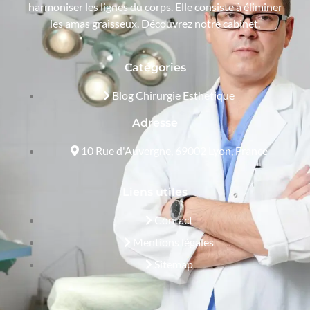
harmoniser les lignes du corps. Elle consiste à éliminer
les amas graisseux. Découvrez notre cabinet.
Catégories
Blog Chirurgie Esthétique
Adresse
10 Rue d'Auvergne, 69002 Lyon, France
Liens utiles
Contact
Mentions légales
Sitemap