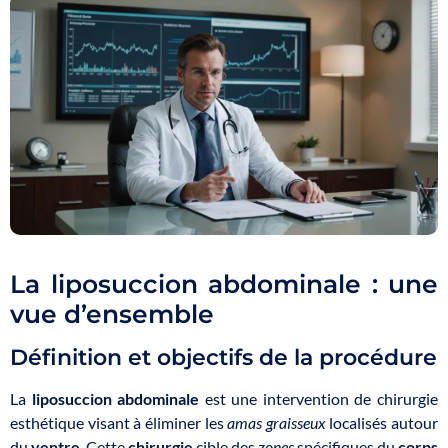
La liposuccion abdominale : une
vue d’ensemble
Définition et objectifs de la procédure
La
liposuccion abdominale
est une intervention de chirurgie
esthétique visant à éliminer les
amas graisseux
localisés autour
du
ventre
. Cette
chirurgie
cible des
zones
spécifiques du
corps