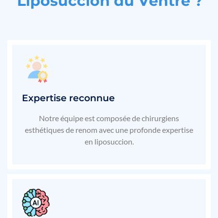
L
i
p
o
s
u
c
c
i
o
n
d
u
V
e
n
t
r
e
?
Expertise reconnue
Notre équipe est composée de chirurgiens
esthétiques de renom avec une profonde expertise
en liposuccion.