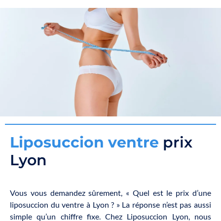
L
i
p
o
s
u
c
c
i
o
n
v
e
n
t
r
e
prix
Lyon
Vous vous demandez sûrement, « Quel est le prix d’une
liposuccion du ventre à Lyon ? » La réponse n’est pas aussi
simple qu’un chiffre fixe. Chez Liposuccion Lyon, nous