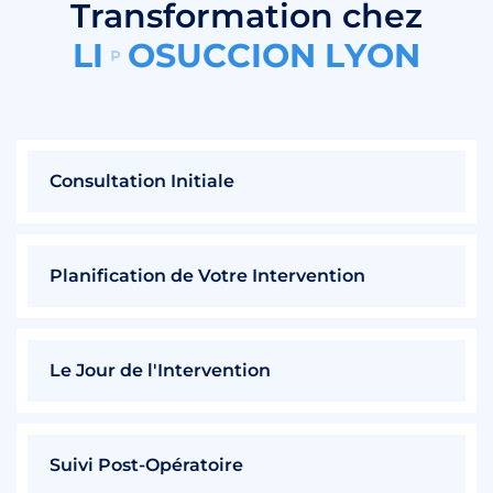
Transformation chez
L
I
P
O
S
U
C
C
I
O
N
L
Y
O
N
Consultation Initiale
Planification de Votre Intervention
Le Jour de l'Intervention
Suivi Post-Opératoire