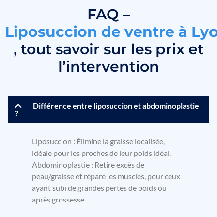
FAQ –
L
i
p
o
s
u
c
c
i
o
n
d
e
v
e
n
t
r
e
à
L
y
, tout savoir sur les prix et
l’intervention
Différence entre liposuccion et abdominoplastie
?
Liposuccion : Élimine la graisse localisée,
idéale pour les proches de leur poids idéal.
Abdominoplastie : Retire excès de
peau/graisse et répare les muscles, pour ceux
ayant subi de grandes pertes de poids ou
après grossesse.