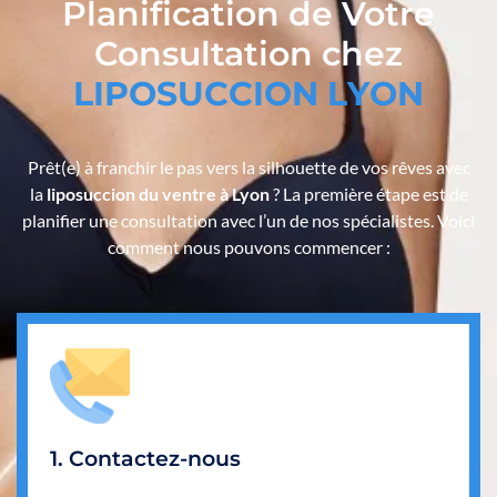
Planification de Votre
Consultation chez
L
I
P
O
S
U
C
C
I
O
N
L
Y
O
N
Prêt(e) à franchir le pas vers la silhouette de vos rêves avec
la
liposuccion du ventre à Lyon
? La première étape est de
planifier une consultation avec l’un de nos spécialistes. Voici
comment nous pouvons commencer :
1. Contactez-nous