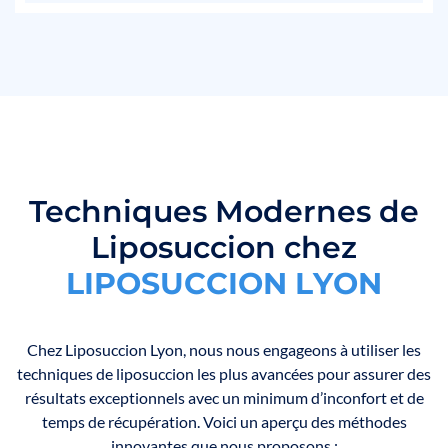
Techniques Modernes de
Liposuccion chez
L
I
P
O
S
U
C
C
I
O
N
L
Y
O
N
Chez Liposuccion Lyon, nous nous engageons à utiliser les
techniques de liposuccion les plus avancées pour assurer des
résultats exceptionnels avec un minimum d’inconfort et de
temps de récupération. Voici un aperçu des méthodes
innovantes que nous proposons :