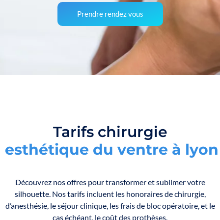
Prendre rendez vous
Tarifs chirurgie
e
s
t
h
é
t
i
q
u
e
d
u
v
e
n
t
r
e
à
l
y
o
n
Découvrez nos offres pour transformer et sublimer votre
silhouette. Nos tarifs incluent les honoraires de chirurgie,
d’anesthésie, le séjour clinique, les frais de bloc opératoire, et le
cas échéant, le coût des prothèses.