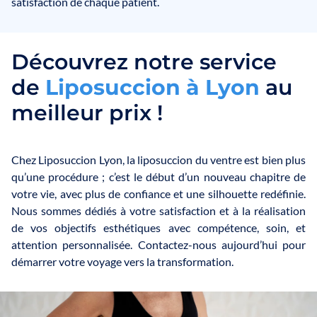
satisfaction de chaque patient.
Découvrez notre service
de
L
i
p
o
s
u
c
c
i
o
n
à
L
y
o
n
au
meilleur prix !
Chez Liposuccion Lyon, la liposuccion du ventre est bien plus
qu’une procédure ; c’est le début d’un nouveau chapitre de
votre vie, avec plus de confiance et une silhouette redéfinie.
Nous sommes dédiés à votre satisfaction et à la réalisation
de vos objectifs esthétiques avec compétence, soin, et
attention personnalisée. Contactez-nous aujourd’hui pour
démarrer votre voyage vers la transformation.