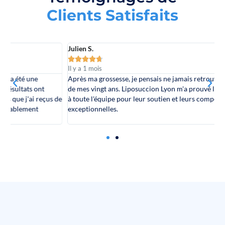
i
e
n
t
C
l
a
t
i
s
f
a
i
t
s
s
Julien S.
C





Il y a 1 mois
I
Après ma grossesse, je pensais ne jamais retrouver la silhouette
M
de mes vingt ans. Liposuccion Lyon m'a prouvé le contraire. Merci
e
de
à toute l'équipe pour leur soutien et leurs compétences
d
exceptionnelles.
t
r