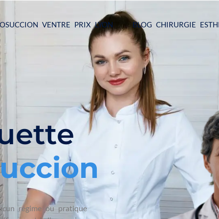
POSUCCION VENTRE PRIX LYON
BLOG CHIRURGIE ESTH
ouette
u
c
c
i
o
n
Aucun régime ou pratique