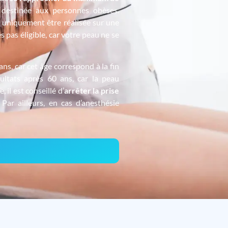
s destinée aux personnes obèses.
ut uniquement être réalisée sur une
s pas éligible, car votre peau ne se
ns, car cet âge correspond à la fin
sultats après 60 ans, car la peau
il est conseillé d’
arr
êter la prise
Par ailleurs, en cas d’anesthésie