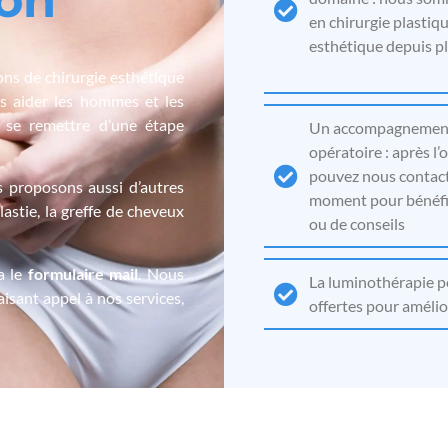
o
n
en chirurgie plastiqu
esthétique depuis p
ons de chirurgie esthétique
 aider les hommes et les
 se remettre d’une étape
Un accompagnement
opératoire : après l’
pouvez nous contact
us proposons aussi d’autres
moment pour bénéfic
lastie, la greffe de cheveux
ou de conseils
a le
formulaire mail
. Nous
La luminothérapie pou
isant appel à nos services,
offertes pour amélior