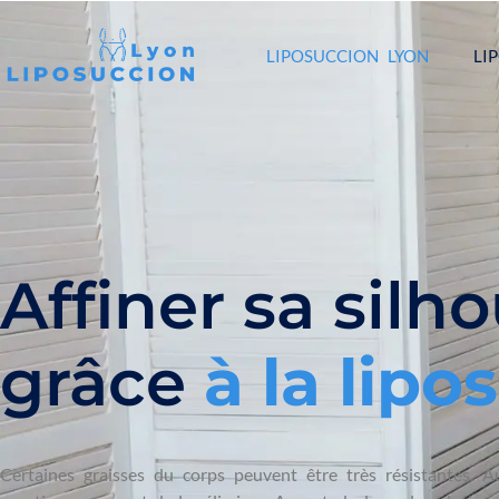
LIPOSUCCION LYON
LI
Affiner sa silh
grâce
à
l
a
l
i
p
o
s
Certaines graisses du corps peuvent être très résistantes. 