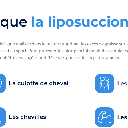
 que
l
a
l
i
p
o
s
u
c
c
i
o
thétique réalisée dans le but de supprimer les excès de graisse sur
s et au sport. Pour procéder, le chirurgien introduit des canules 
eut être envisagée sur différentes parties du corps, notamment :
La culotte de cheval
Les
Les chevilles
Les