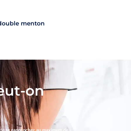
double menton
eut-on
 de
se rapprocher au maximum de