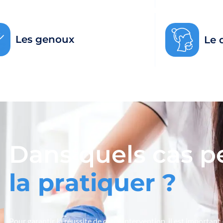
Les genoux
Le 
Dans quels cas p
l
a
p
r
a
t
i
q
u
e
r
?
Pour garantir la réussite de cette intervention, il est important