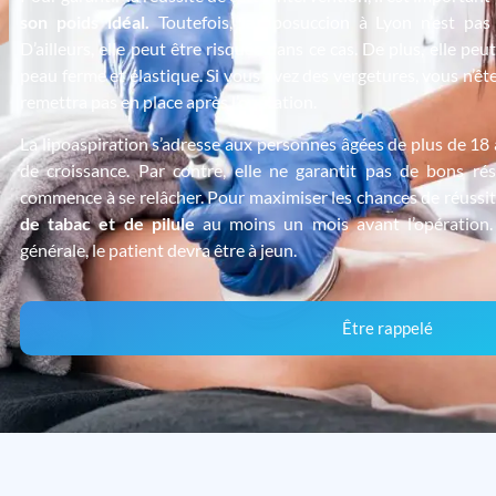
son poids id
éal.
Toutefois, la liposuccion à Lyon n’est pa
D’ailleurs, elle peut être risquée dans ce cas. De plus, elle pe
peau ferme et élastique. Si vous avez des vergetures, vous n’ête
remettra pas en place après l’opération.
La lipoaspiration s’adresse aux personnes âgées de plus de 18 a
de croissance. Par contre, elle ne garantit pas de bons ré
commence à se relâcher. Pour maximiser les chances de réussite, 
de tabac et de pilule
au moins un mois avant l’opération. 
générale, le patient devra être à jeun.
Être rappelé