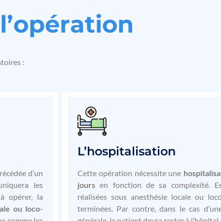
l
’
o
p
é
r
a
t
i
o
n
toires :
L’hospitalisation
précédée d’un
Cette opération nécessite une
hospitalis
uniquera les
jours
en fonction de sa complexité. En 
à opérer, la
réalisées sous anesthésie locale ou loc
ale ou loco-
terminées. Par contre, dans le cas d’un
one comme les
générale, le patient devra rester à l’hôpital 