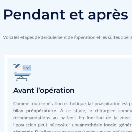
Pendant et après
Voici les étapes de déroulement de l’opération et les suites opéra
Avant l’opération
Comme toute opération esthétique, la lipoaspiration est 
bilan pr
éop
ératoire
. A ce stade, le chirurgien comm
recommandations au patient. En fonction de la zone 
liposuccion peut nécessiter une
anesth
ésie locale, g
én
ér
r
égionale
. Si la liposuccion est envisagée sur une petite z