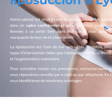
l
i
p
o
s
u
c
c
i
o
n
à
L
y
Notre cabinet est situé à Lyon. Nous proposons des soluti
dans un
cadre confidentiel et s
écuris
é.
Nous souhaitons
femmes à se sentir bien dans leur corps, mais aussi à
marquante de leur vie et à bien vieillir.
La liposuccion est l’une de nos spécialités. Toutefois, no
types d’intervention telles que l’abdominoplastie, la rhinop
et l’augmentation mammaire.
Pour connaître toutes nos prestations, contactez-nous vi
vous répondrons ensuite par e-mail ou par téléphone. En fa
vous bénéficierez de nombreux avantages :