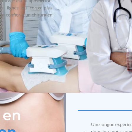
fficace est la liposuccion.
les lignes du corps plus
la confier à un chirurgien
 en
Une longue expérien
domaine : nous somm