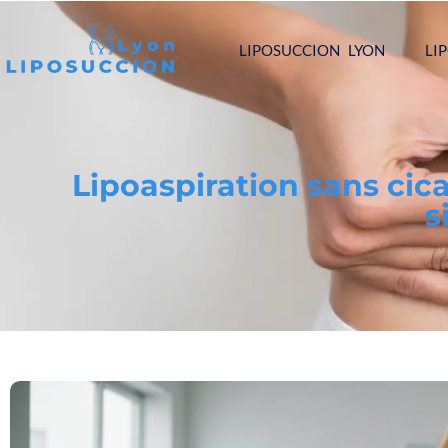
LIPOSUCCION LYON
LI
Lipoaspiration sans cica
s