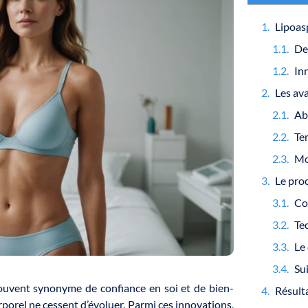
Te
Co
Le
souvent synonyme de confiance en soi et de bien-
Résult
porel ne cessent d’évoluer. Parmi ces innovations,