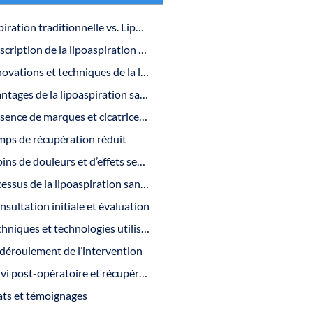
Lipoaspiration traditionnelle vs. Lipoaspiration sans cicatrice
Description de la lipoaspiration traditionnelle et ses inconvénients
Innovations et techniques de la lipoaspiration sans cicatrice
Les avantages de la lipoaspiration sans cicatrice
Absence de marques et cicatrices : un atout majeur
mps de récupération réduit
Moins de douleurs et d’effets secondaires
Le processus de la lipoaspiration sans cicatrice
nsultation initiale et évaluation
Techniques et technologies utilisées
 déroulement de l’intervention
Suivi post-opératoire et récupération
ats et témoignages