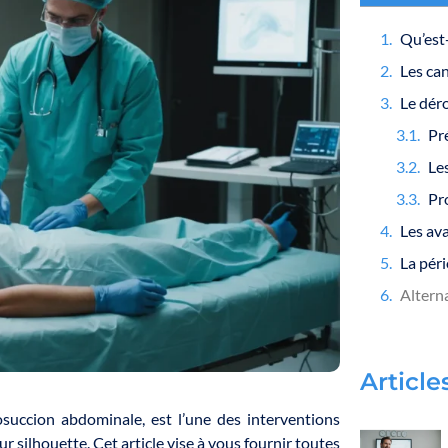
Le dér
Pr
Pr
Les ava
La pér
Article
osuccion abdominale, est l’une des interventions
r silhouette. Cet article vise à vous fournir toutes