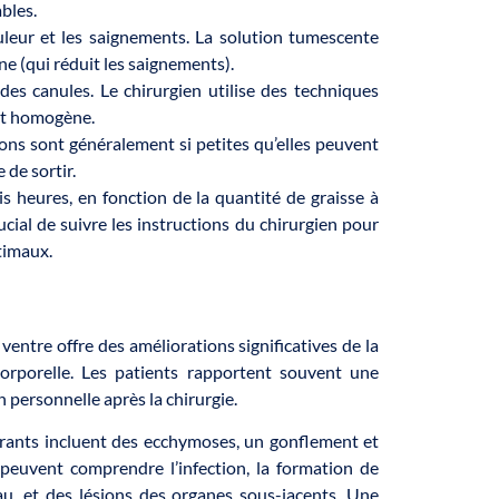
bles.
uleur et les saignements. La solution tumescente
ne (qui réduit les saignements).
es canules. Le chirurgien utilise des techniques
tat homogène.
ons sont généralement si petites qu’elles peuvent
 de sortir.
s heures, en fonction de la quantité de graisse à
crucial de suivre les instructions du chirurgien pour
timaux.
ventre offre des améliorations significatives de la
corporelle. Les patients rapportent souvent une
n personnelle après la chirurgie.
urants incluent des ecchymoses, un gonflement et
peuvent comprendre l’infection, la formation de
eau, et des lésions des organes sous-jacents. Une