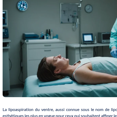
La lipoaspiration du ventre, aussi connue sous le nom de lip
esthétiques les plus en vogue pour ceux qui souhaitent affiner leu