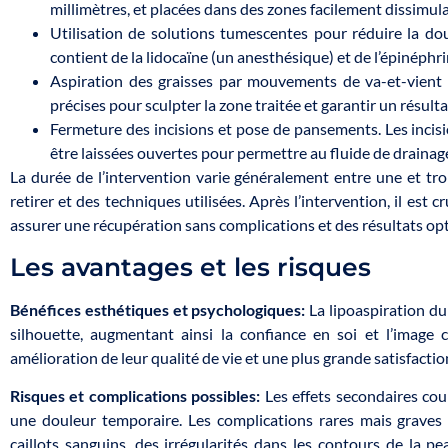
millimètres, et placées dans des zones facilement dissimula
Utilisation de solutions tumescentes pour réduire la do
contient de la lidocaïne (un anesthésique) et de l’épinéphri
Aspiration des graisses par mouvements de va-et-vient d
précises pour sculpter la zone traitée et garantir un résul
Fermeture des incisions et pose de pansements. Les incisi
être laissées ouvertes pour permettre au fluide de drainage
La durée de l’intervention varie généralement entre une et troi
retirer et des techniques utilisées. Après l’intervention, il est 
assurer une récupération sans complications et des résultats op
Les avantages et les risques
Bénéfices esthétiques et psychologiques:
La lipoaspiration du 
silhouette, augmentant ainsi la confiance en soi et l’image 
amélioration de leur qualité de vie et une plus grande satisfactio
Risques et complications possibles:
Les effets secondaires co
une douleur temporaire. Les complications rares mais graves 
caillots sanguins, des irrégularités dans les contours de la p