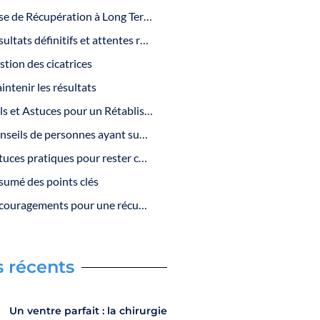
La Phase de Récupération à Long Terme
Résultats définitifs et attentes réalistes
stion des cicatrices
intenir les résultats
Conseils et Astuces pour un Rétablissement Réussi
Conseils de personnes ayant subi une liposuccion
Astuces pratiques pour rester confortable et motivé
sumé des points clés
Encouragements pour une récupération optimale
s récents
Un ventre parfait : la chirurgie