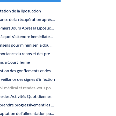
tation de la liposuccion
Importance de la récupération après la procédure
Les Premiers Jours Après la Liposuccion
Ce à quoi s’attendre immédiatement après l’intervention
Conseils pour minimiser la douleur et l’inconfort
Importance du repos et des premiers soins à domicile
ins à Court Terme
Gestion des gonflements et des ecchymoses
veillance des signes d’infection
Suivi médical et rendez-vous post-opératoires
ise des Activités Quotidiennes
Reprendre progressivement les activités physiques
Adaptation de l’alimentation pour une récupération optimale