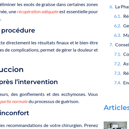
éliminer les excès de graisse dans certaines zones
inée, une
récupération adéquate
est essentielle pour
.
Ge
a procédure
Ma
te directement les résultats finaux et le bien-être
es de complications, permet de gérer la douleur et
succion
Ré
rès l’intervention
uleurs, des gonflements et des ecchymoses. Vous
e
partie normale
du processus de guérison.
Article
’inconfort
t les recommandations de votre chirurgien. Prenez