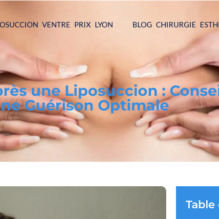
POSUCCION VENTRE PRIX LYON
BLOG CHIRURGIE ESTH
ès une Liposuccion : Consei
une Guérison Optimale
Table