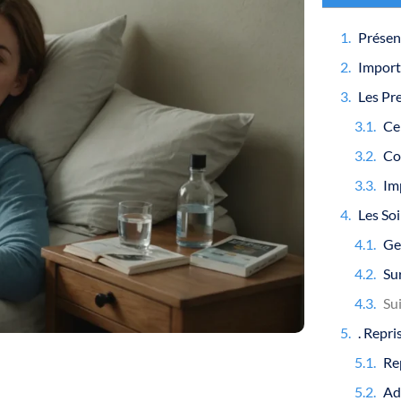
Présen
Les So
Sur
. Repr