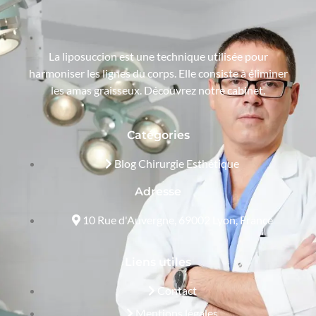
La liposuccion est une technique utilisée pour
harmoniser les lignes du corps. Elle consiste à éliminer
les amas graisseux. Découvrez notre cabinet.
Catégories
Blog Chirurgie Esthétique
Adresse
10 Rue d'Auvergne, 69002 Lyon, France
Liens utiles
Contact
Mentions légales