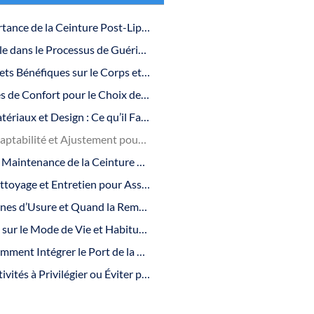
L’Importance de la Ceinture Post-Liposuccion
Rôle dans le Processus de Guérison
Effets Bénéfiques sur le Corps et les Résultats de l’Opération
Critères de Confort pour le Choix de la Ceinture
Matériaux et Design : Ce qu’il Faut Rechercher
Adaptabilité et Ajustement pour un Confort Prolongé
Soin et Maintenance de la Ceinture Post-Liposuccion
Nettoyage et Entretien pour Assurer la Durabilité
Signes d’Usure et Quand la Remplacer
Impact sur le Mode de Vie et Habitudes Post-Opératoires
Comment Intégrer le Port de la Ceinture dans la Vie Quotidienne
Activités à Privilégier ou Éviter pour Optimiser la Guérison