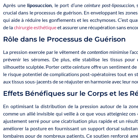
Après une
liposuccion
, le port d’une
ceinture post-liposuccion
,
crucial dans le processus de guérison. En enveloppant les zones
qui aide à réduire les gonflements et les ecchymoses. C’est qua
de la
chirurgie esthétique
et assurer une récupération sans enc
Rôle dans le Processus de Guérison
La pression exercée par le vêtement de
contention
minimise l’ac
prévenir les séromes. De plus, elle stabilise les tissus pou
silhouette sculptée. Porter cette ceinture offre un sentiment de 
le risque potentiel de complications post-opératoires tout en st
aux tissus sous-jacents de se réajuster en harmonie avec leur no
Effets Bénéfiques sur le Corps et les R
En optimisant la distribution de la pression autour de la zo
comme un allié invisible qui veille à ce que vous atteigniez ces 
ajustement serré pour une cicatrisation plus rapide et un résul
améliorer la posture en fournissant un support dorsal substan
lombaires pour de nombreux patients. Ce soutien renforcé amé