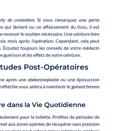
nty de contention
. Si vous remarquez une perte
s qui lâchent ou un affaissement du tissu, il est
 recevoir le soutien nécessaire. Une ceinture bien
 six mois après l’opération. Cependant, cela peut
on. Écoutez toujours les conseils de votre médecin
guérison et les effets de votre ceinture.
itudes Post-Opératoires
nne après une
abdominoplastie
ou une liposuccion
éfléchie vous aidera à maintenir le
gainant femme
re dans la Vie Quotidienne
seulement pour la toilette. Profitez de périodes de
rmet aux zones opérées de récupérer sans pression
e en place peut aider à mieux intégrer la ceinture