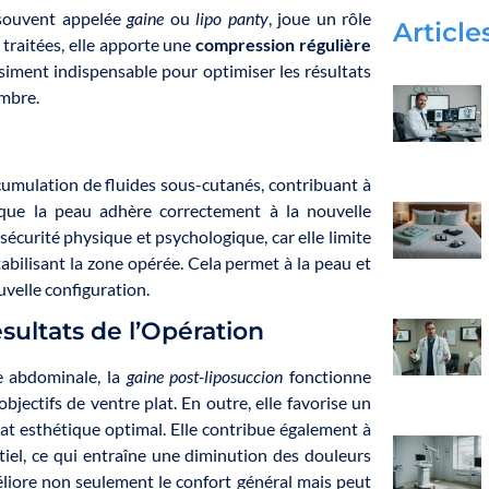
 souvent appelée
gaine
ou
lipo panty
, joue un rôle
Article
 traitées, elle apporte une
compression régulière
siment indispensable pour optimiser les résultats
ombre.
cumulation de fluides sous-cutanés, contribuant à
r que la peau adhère correctement à la nouvelle
sécurité physique et psychologique, car elle limite
abilisant la zone opérée. Cela permet à la peau et
uvelle configuration.
ésultats de l’Opération
ne abdominale, la
gaine post-liposuccion
fonctionne
objectifs de ventre plat. En outre, elle favorise un
tat esthétique optimal. Elle contribue également à
tiel, ce qui entraîne une diminution des douleurs
liore non seulement le confort général mais peut