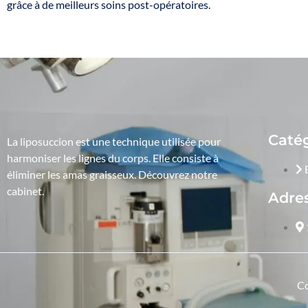
grâce à de meilleurs soins post-opératoires.
Caté
La liposuccion est une technique utilisée pour
harmoniser les lignes du corps. Elle consiste à
éliminer les amas graisseux. Découvrez notre
cabinet.
Adre
Co